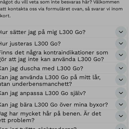
något du vill veta som inte besvaras här? Välkommen
att kontakta oss via formuläret ovan, så svarar vi inom
kort.
Hur sätter jag på mig L300 Go?
Hur justeras L300 Go?
Finns det några kontraindikationer som
gör att jag inte kan använda L300 Go?
Kan jag duscha med L300 Go?
Kan jag använda L300 Go på mitt lår,
utan underbensmanchett?
Kan jag anpassa L300 Go själv?
Kan jag bära L300 Go över mina byxor?
Jag har mycket hår på benen. Är det
ett problem?