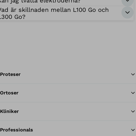
Kan jag tvätta elektroderna?
Vad är skillnaden mellan L100 Go och
L300 Go?
Proteser
Ortoser
Til
Kliniker
Professionals