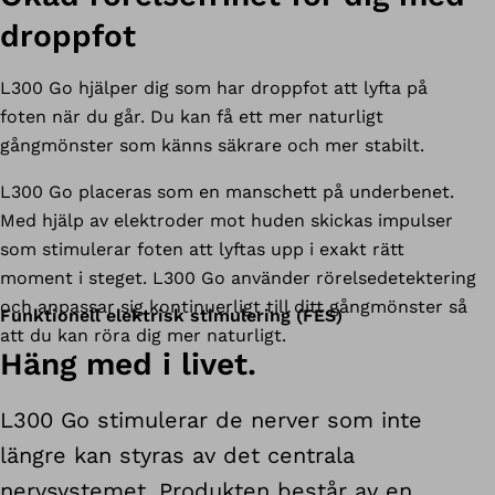
droppfot
L300 Go hjälper dig som har droppfot att lyfta på
foten när du går. Du kan få ett mer naturligt
gångmönster som känns säkrare och mer stabilt.
L300 Go placeras som en manschett på underbenet.
Med hjälp av elektroder mot huden skickas impulser
som stimulerar foten att lyftas upp i exakt rätt
moment i steget. L300 Go använder rörelsedetektering
och anpassar sig kontinuerligt till ditt gångmönster så
Funktionell elektrisk stimulering (FES)
att du kan röra dig mer naturligt.
Häng med i livet.
L300 Go stimulerar de nerver som inte
längre kan styras av det centrala
nervsystemet. Produkten består av en