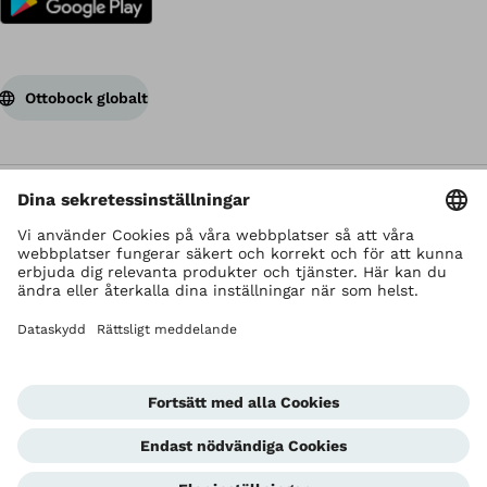
Ottobock globalt
Upphovsrätten innehas av Ottobock
Dataskyddsinställningar
Användarvillkor
Sekretess och integritet
Imprint
Corporate Home
Whistleblowing-enhet