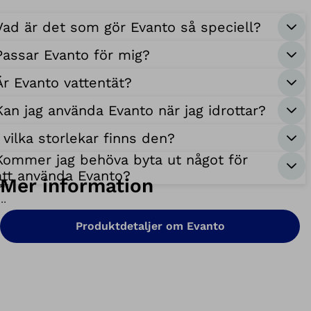
Vad är det som gör Evanto så speciell?
Passar Evanto för mig?
Är Evanto vattentät?
Kan jag använda Evanto när jag idrottar?
I vilka storlekar finns den?
Kommer jag behöva byta ut något för
att använda Evanto?
Mer information
Produktdetaljer om Evanto