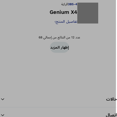
3B5-4
الركبة
Genium X4
تفاصيل المنتج
›
يفتح الصورة في طر
عدد 12 من النتائج من إجمالي 68
إظهار المزيد
الات
تصال
الرجو