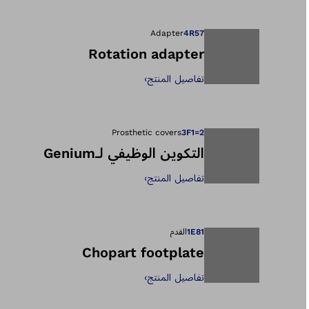
يفتح الصورة في طر
Adapter
4R57
Rotation adapter
تفاصيل المنتج
›
يفتح الصورة في طر
Prosthetic covers
3F1=2
التكوين الوظيفي لـGenium
تفاصيل المنتج
›
يفتح الصورة في طر
1E81
القدم
Chopart footplate
تفاصيل المنتج
›
يفتح الصورة في طر