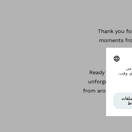
Thank you fo
moments from
Ready for more 
unforgettable Eu
from around the wo