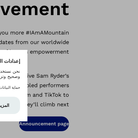
vement!
nd you more #IAmAMountain
dates from our worldwide
on of human empowerment.
age to relive Sam Ryder’s
 with disabled performers
n Instagram and TikTok to
ntains they’ll climb next!
Announcement page