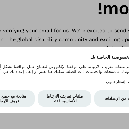
mo
r verifying your email for us. We’re excited to se
 the global disability community and exciting up
celebrati
inspiration now? Head back to our announcement p
rovision performance and explore his collaboration
rld. Or, follow some of those remarkable artists o
see what mou