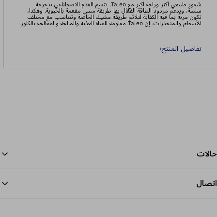
شعور طبيعي أكثر وراحة أكبر مع Taleo. تتسم القدم الاصطناعي بدحرجة
سلسة، ويدعم مردود الطاقة الفعّال بها طريقة مشي مفعمة بالحيوية. وهكذا،
تكون مرنة بما فيه الكفاية لتلائم طريقة مشيك الخاصة وتتناسب مع مختلف
الأسطح والمنحدرات. إن Taleo مقاومة للمياه العذبة والمالحة والمعالجة بالكلور.
قنوات تصريف المياه الإضافية بالمهايئ والفتحات في نعل القدم تمنع المياه من
أن تتجمع في طرفك الاصطناعي، وتعيق أداء أنشطتك.
تفاصيل المنتج
›
حالات
اتصال
الرج