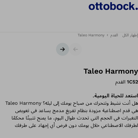
إظهار الكل
القدم
Taleo Harmony
شريط التمرير
الشريحة التالية
Taleo Harmony
1C52
القدم
استعد للحياة اليومية.
هل أنت نشيط وتتحرك من صباح يومك إلى ليله؟ Taleo Harmony
هي قدم اصطناعية مزودة بنظام تفريغ مدمج يساعد في تعويض
التغيرات في الحجم التي تحدث طوال اليوم، ما يمنح تثبيتًا محكمًا
لطرفك الاصطناعي خلال يومك دون فرض أي إجهاد على طرفك
المُتبقي أو جلدك. يسمح لك الاتصال المحكم بين الطرف المُتبقي