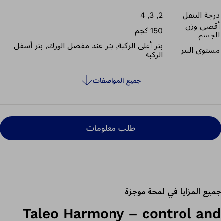
والساق بالتحكم في طرفك الاصطناعي بطريقة أكثر فاعلية. يعني
درجة التنقل
2, 3, 4
التركيب المحكم أيضًا وجود خلوص أقل بين الطرف المُتبقي والتجويفة،
أقصى وزن
وهذا يقلل من تهيُّج الجلد. تدعم الطريقة الطبيعي لدوران الساق أثناء
150 كجم
للجسم
حركتها؛ لضمان إمكانية التحرك براحة رغمًا عن التركيب المحكم ودون
بتر أعلى الركبة, بتر عند مفصل الورك, بتر أسفل
مستوى البتر
الشعور بالإجهاد الناتج عن الالتواء في التجويفة. وهذا يعزز راحتك في
الركبة
حياتك اليومية.
جميع المواصفات
طلب معلومات
جميع المزايا في لمحة موجزة
Taleo Harmony – control and