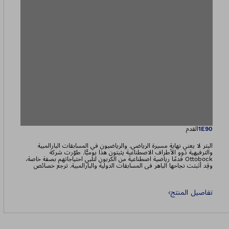
يفتح الصورة في طري
1E90
القدم
البتر لا يعني نهاية مسيرة الرياضي. والرياضيون في المسابقات البارالمبية
والترفيهية ذوو الأطراف الاصطناعية يثبتون هذا يوميًّا. طوّرت شركة
Ottobock قدمًا رياضية اصطناعية من الكربون لتلبي احتياجاتهم بصفة خاصة،
وقد أثبتت نجاحها الباهر في المسابقات الدولية والبارالمبية. ترجع خصائص
الأداء المبهر للقدم إلى الكربون الارتدادي الذي يوفر اندفاعًا كبيرًا ومقاومة
منخفضة. تتميز Sprinter بخفة وزنها، وهي مناسبة للأشخاص الذي تعرضوا
لبتر عبر الفخذ وأيضًا بتر أسفل الركبة.
تفاصيل المنتج
›