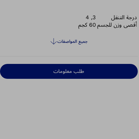
variety of everyday situations. It also facilitates
recreational activities such as cycling or
درجة التنقل
3, 4
swimming.
أقصى وزن للجسم
60 كجم
جميع المواصفات
طلب معلومات