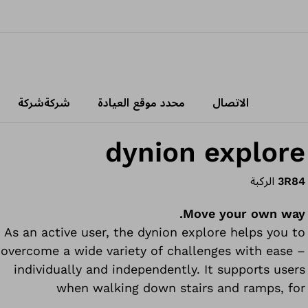
الاتصال
محدد موقع العيادة
شركةشركة
dynion explore
3R84
الركبة
Move your own way.
As an active user, the dynion explore helps you to
overcome a wide variety of challenges with ease –
individually and independently. It supports users
when walking down stairs and ramps, for
example, and enables dynamic walking in a wide