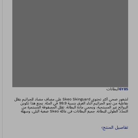
يفتح الصورة في طري
6Y85
البطانات
لشعور صحي أكثر تحتوي Skeo Skinguard على مضاف مضاد للجراثيم يقلل
بفاعلية من نمو الجراثيم أثناء العرق بنسبة 99.9 في المئة. يمنع هذا تكوين
الروائح غير المستحبة، ويحمي مادة البطانة. تقلل المصفوفة المستمرة من
التمدّد الطولي للبطانة. جميع البطانات في عائلة Skeo صعبة البلي، وسهلة
التنظيف، وقابلة للالتصاق جيدًا، وثابتة في مكانها، وهي مثالية للأطراف المُتبقية
التي تحتوي على الكثير من الأنسجة الرخوة.
تفاصيل المنتج
›