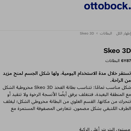
إظهار الكل
البطانات
Skeo 3D
Skeo 3D
6Y87
البطانات
تستقر خلال مدة الاستخدام اليومية، ولها شكل الجسم لمنح مزيد
من الراحة.
شكل مناسب تمامًا: تتناسب بطانة الفخذ Skeo 3D مخروطية الشكل
مع المنطقة البعيدة، فتتغلف برفق أيضًا الأنسجة الرخوة ولا تتقيد أو
تتحرك من مكانها. القسم العلوي من البطانة مخروطي الشكل؛ ليغلف
الطرف المُتبقي بشكل مضمون. تتعارض المصفوفة المستمرة مع
التمدّد الطولي للبطانة. جميع البطانات في مجموعة منتجات Skeo
متينة وسهلة التنظيف وتتسم بمواصفات التصاق ثابت، وهي مثالية
مستوى البتر
بتر أعلى الركبة
للأطراف المُتبقية ذات الكميات الكبيرة من الأنسجة الرخوة.