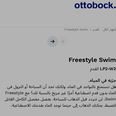
إظهار الكل
القدم
Freestyle Swim
شريط التمرير
الشريحة التالية
Freestyle Swim
LP2-W2
القدم
جرّبه في المياه.
هل تستمتع بالتواجد في الماء، ولكنك تجد أن السباحة أو النزول في
الماء بدون قدم اصطناعية أمرًا غير مريح بالنسبة لك؟ مع Freestyle
Swim، لن تتردد قبل الذهاب للسباحة. بفضل مفصل الكاحل القابل
للضبط، يمكنك الذهاب إلى حيثما توجد الماء بقدمك الاصطناعية،
وعندما تصل إلى هناك، جهزها للسباحة بمجرد الضغط على زر.