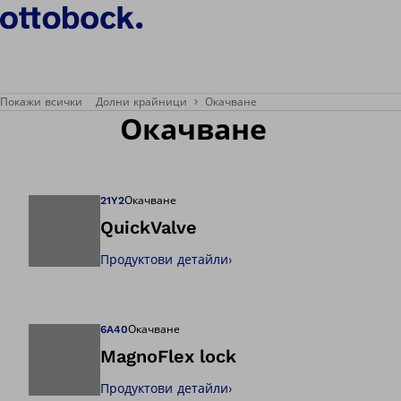
Покажи всички
Долни крайници
Окачване
Окачване
21Y2
Окачване
QuickValve
Продуктови детайли
›
Отваря изображе
6A40
Окачване
MagnoFlex lock
Продуктови детайли
›