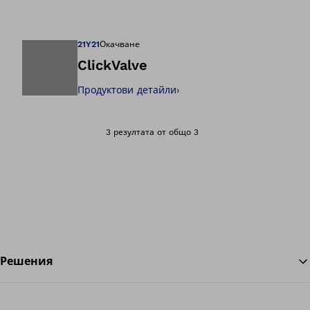
Отваря изображе
21Y21
Окачване
ClickValve
Продуктови детайли
›
Отваря изображе
3 резултата от общо 3
Решения
На