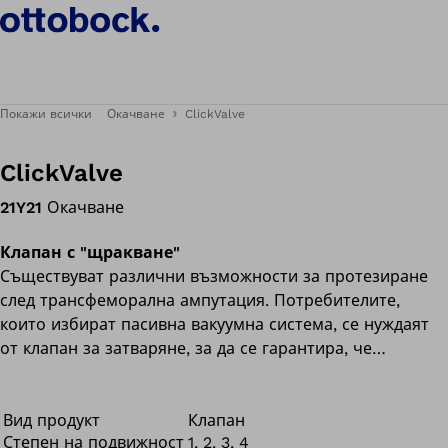
Покажи всички
Окачване
ClickValve
ClickValve
21Y21
Окачване
Клапан с "щракване"
Съществуват различни възможности за протезиране
след трансфеморална ампутация. Потребителите,
които избират пасивна вакуумна система, се нуждаят
от клапан за затваряне, за да се гарантира, че
остатъчният крайник е здраво и удобно поставен в
гилзата. Нашата иновативна система за затваряне
ClickValve предлага редица предимства за
Вид продукт
Клапан
Степен на подвижност
1, 2, 3, 4
потребителите.