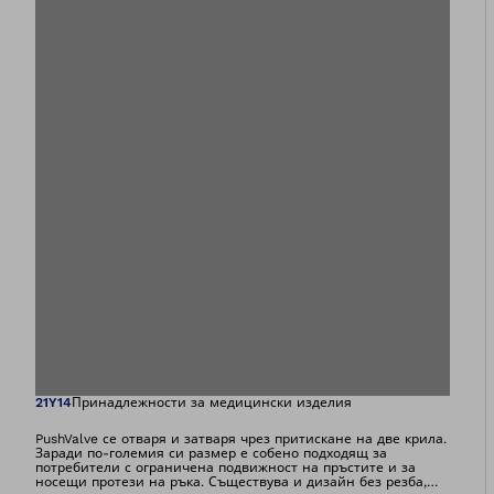
Отваря изображе
21Y14
Принадлежности за медицински изделия
PushValve се отваря и затваря чрез притискане на две крила.
Заради по-големия си размер е собено подходящ за
потребители с ограничена подвижност на пръстите и за
носещи протези на ръка. Съществува и дизайн без резба,