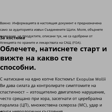
Важно: Информацията в настоящия документ е предназначена
само за аудиторията извън Съединените Щати. Моля, обърнете
внимание, че продуктите, описани тук, не са одобрени от
За костюма
Агенцията по храните и лекарствата на САЩ (FDA).
Облечете, натиснете старт и
вижте на какво сте
способни.
С натискане на едно копче Костюмът Exopulse Mollii
Ви дава силата да контролирате симптомите на
спастичност – изтощително двигателно нарушение,
често срещано при хора, засегнати от церебрална
парализа (ЦП), множествена склероза (МС), удар и
други неврологични състояния.