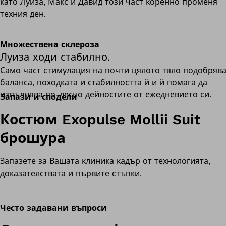
като Луиза, Макс и Давид този част коренно променя
техния ден.
Множествена склероза
Луиза ходи стабилно.
Само част стимулация на почти цялото тяло подобряв
баланса, походката и стабилността й и й помага да
изпълнява по-лесно дейностите от ежедневието си.
Запази и сподели
Костюм Exopulse Mollii Suit
брошура
Запазете за Вашата клиника кадър от технологията,
доказателствата и първите стъпки.
Често задавани въпроси