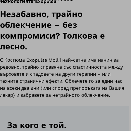
Технологията Exopulse
Незабавно, трайно
облекчение – без
компромиси? Толкова е
лесно.
С Костюма Exopulse Mollii най-сетне има начин за
редовно, трайно справяне със спастичността между
върховете и спадовете на други терапии – или
техните странични ефекти. Облечете го за един час
на всеки два дни (или според препоръката на Вашия
лекар) и забравете за нетрайното облекчение.
За кого е той.