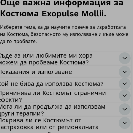
Още важна информация за
Костюма Exopulse Mollii.
Изберете тема, за да научите повече за изработката
на Костюма, безопасното му използване и къде може
да го пробвате.
Къде аз или любимите ми хора
можем да пробваме Костюма?
Показания и използване
Кой не бива да използва Костюма?
Причинява ли Костюмът странични
ефекти?
Мога ли да продължа да използвам
други терапии?
Покрива ли се Костюмът от
застраховка или от регионалната