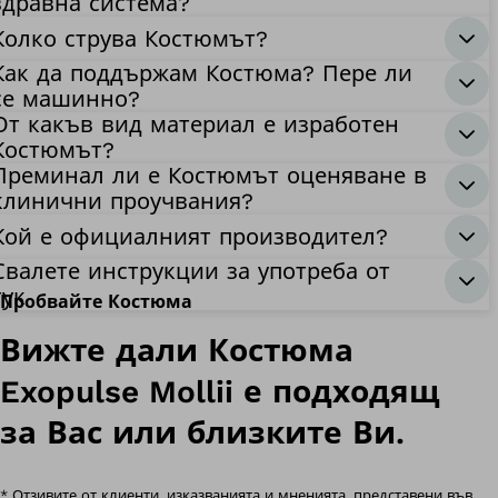
здравна система?
Колко струва Костюмът?
Как да поддържам Костюма? Пере ли
се машинно?
От какъв вид материал е изработен
Костюмът?
Преминал ли е Костюмът оценяване в
клинични проучвания?
Кой е официалният производител?
Свалете инструкции за употреба от
тук
Пробвайте Костюма
Вижте дали Костюма
Exopulse Mollii е подходящ
за Вас или близките Ви.
* Отзивите от клиенти, изказванията и мненията, представени във