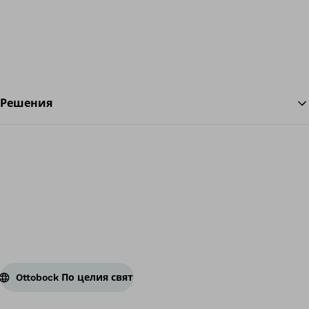
Решения
На
Ottobock По целия свят