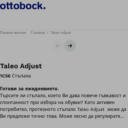
Покажи всички
Стъпала
Taleo Adjust
Слайдер
Следващ слайд
Taleo Adjust
1C56
Стъпала
Готови за ежедневието.
Търсите ли стъпало, което Ви дава повече гъвкавост и
спонтанност при избора на обувки? Като активен
потребител, протезното стъпало Taleo Adjust може да
Ви предложи точно това. Може лесно да регулирате
височината на тока за обувки – 0 до 7 см. Това ви дава