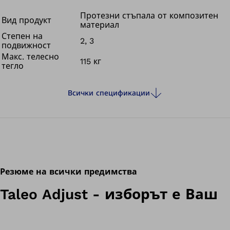
гъвкавост при избора на обувки според повода и
дейността.
Протезни стъпала от композитен
Вид продукт
материал
Това е повече от протезно стъпало. Това е основа.
Степен на
2, 3
подвижност
Макс. телесно
115 кг
тегло
Всички спецификации
Резюме на всички предимства
Taleo Adjust - изборът е Ваш