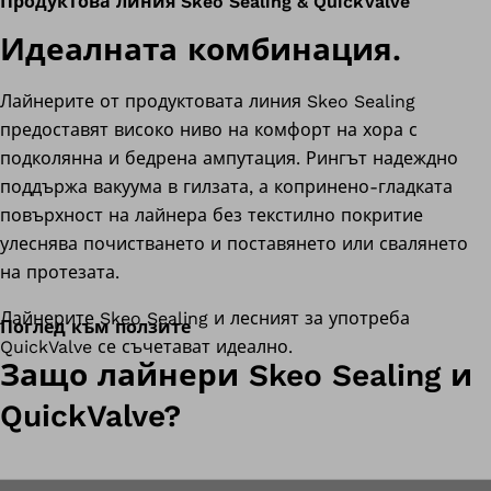
Продуктова линия Skeo Sealing & QuickValve
Идеалната комбинация.
Лайнерите от продуктовата линия Skeo Sealing
предоставят високо ниво на комфорт на хора с
подколянна и бедрена ампутация. Рингът надеждно
поддържа вакуума в гилзата, а копринено-гладката
повърхност на лайнера без текстилно покритие
улеснява почистването и поставянето или свалянето
на протезата.
Лайнерите Skeo Sealing и лесният за употреба
Поглед към ползите
QuickValve се съчетават идеално.
Защо лайнери Skeo Sealing и
QuickValve?