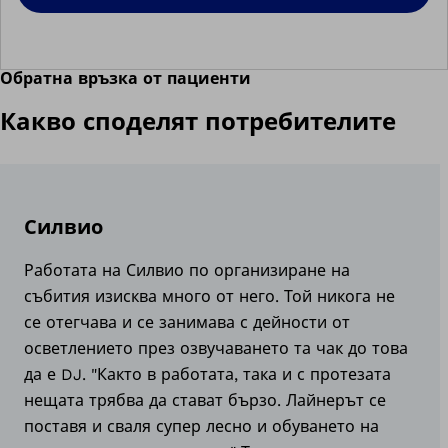
Обратна връзка от пациенти
Какво споделят потребителите
Силвио
Работата на Силвио по организиране на
събития изисква много от него. Той никога не
се отегчава и се занимава с дейности от
осветлението през озвучаването та чак до това
да е DJ. "Както в работата, така и с протезата
нещата трябва да стават бързо. Лайнерът се
поставя и сваля супер лесно и обуването на