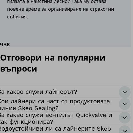
гилзата е наистина лесно." Така му остава
повече време за организиране на страхотни
събития.
ЧЗВ
Отговори на популярни
въпроси
За какво служи лайнерът?
Кои лайнери са част от продуктовата
линия Skeo Sealing?
За какво служи вентилът Quickvalve и
как функционира?
Водоустойчиви ли са лайнерите Skeo