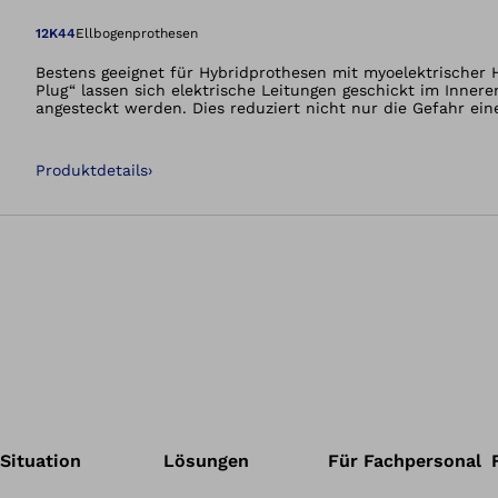
Öffnet das Bild i
12K44
Ellbogenprothesen
Bestens geeignet für Hybridprothesen mit myoelektrischer 
Plug“ lassen sich elektrische Leitungen geschickt im Inne
angesteckt werden. Dies reduziert nicht nur die Gefahr ein
Produktdetails
›
Situation
Lösungen
Für Fachpersonal