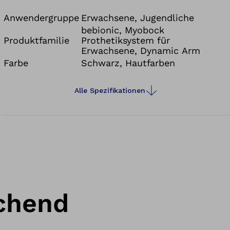
können, zum Beispiel nach einer TMR Operation.
Anwendergruppe
Erwachsene, Jugendliche
bebionic, Myobock
Produktfamilie
Prothetiksystem für
Erwachsene, Dynamic Arm
Farbe
Schwarz, Hautfarben
Alle Spezifikationen
ichend