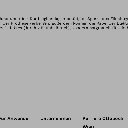
n der Gallery-Ansich
Hand und über Kraftzugbandagen betätigter Sperre des Ellenboge
ren der Prothese verbergen, außerdem können die Kabel der Elek
es Defektes (durch z.B. Kabelbruch), sondern sorgt auch für ein
Für Anwender
Unternehmen
Karriere Ottobock
Wien