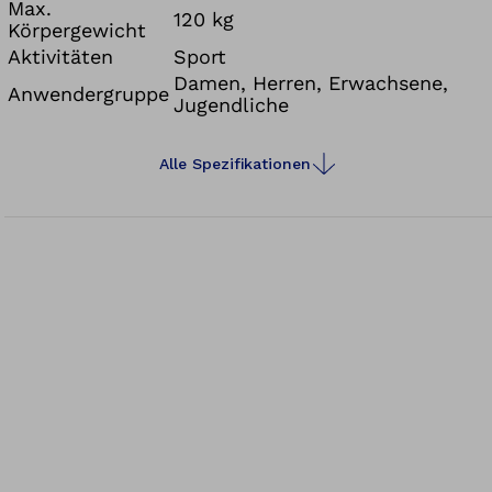
Schwerpunkt individuell anpassen. Darüber hinaus
Max.
120 kg
Körpergewicht
entspricht der Pointer dem Regelwerk der IWAS.
Aktivitäten
Sport
Der Sportrollstuhl ist somit für Basketball, Tennis
Damen, Herren, Erwachsene,
und Badminton geeignet.
Anwendergruppe
Jugendliche
Alle Spezifikationen