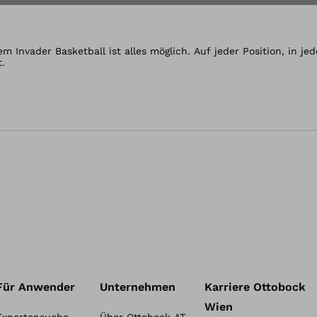
n der Gallery-Ansich
 Invader Basketball ist alles möglich. Auf jeder Position, in jede
.
Für Anwender
Unternehmen
Karriere Ottobock
Wien