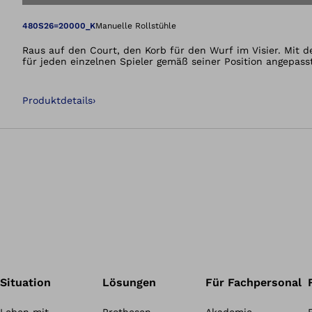
Öffnet das Bild i
480S26=20000_K
Manuelle Rollstühle
Raus auf den Court, den Korb für den Wurf im Visier. Mit dem
für jeden einzelnen Spieler gemäß seiner Position angepasst
Produktdetails
›
Situation
Lösungen
Für Fachpersonal