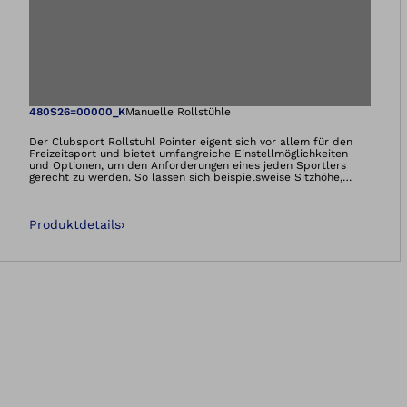
Öffnet das Bild i
480S26=00000_K
Manuelle Rollstühle
Der Clubsport Rollstuhl Pointer eigent sich vor allem für den
Freizeitsport und bietet umfangreiche Einstellmöglichkeiten
und Optionen, um den Anforderungen eines jeden Sportlers
gerecht zu werden. So lassen sich beispielsweise Sitzhöhe,
Unterschenkellänge und Schwerpunkt individuell anpassen.
Darüber hinaus entspricht der Pointer dem Regelwerk der
IWAS. Der Sportrollstuhl ist somit für Basketball, Tennis und
Produktdetails
›
Badminton geeignet.