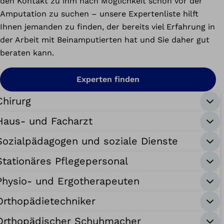
den Kontakt zu ihm nach Möglichkeit schon vor der
Amputation zu suchen – unsere Expertenliste hilft
Ihnen jemanden zu finden, der bereits viel Erfahrung in
der Arbeit mit Beinamputierten hat und Sie daher gut
beraten kann.
Experten finden
Chirurg
Haus- und Facharzt
Sozialpädagogen und soziale Dienste
Stationäres Pflegepersonal
Physio- und Ergotherapeuten
Orthopädietechniker
Orthopädischer Schuhmacher