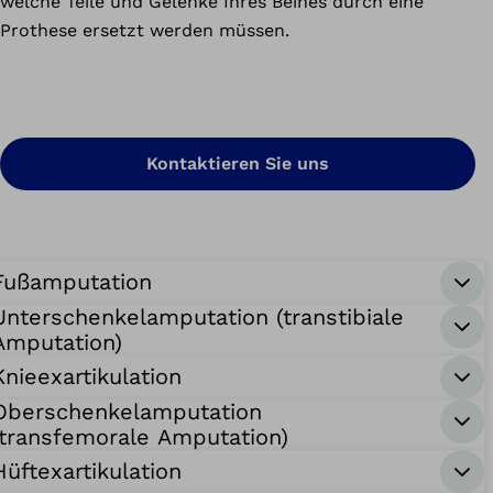
welche Teile und Gelenke Ihres Beines durch eine
Prothese ersetzt werden müssen.
Kontaktieren Sie uns
Fußamputation
Unterschenkelamputation (transtibiale
Amputation)
Knieexartikulation
Oberschenkelamputation
(transfemorale Amputation)
Hüftexartikulation