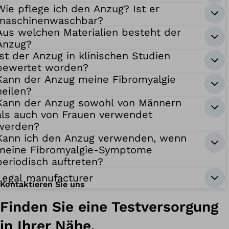
Wie pflege ich den Anzug? Ist er
maschinenwaschbar?
Aus welchen Materialien besteht der
Anzug?
Ist der Anzug in klinischen Studien
bewertet worden?
Kann der Anzug meine Fibromyalgie
heilen?
Kann der Anzug sowohl von Männern
als auch von Frauen verwendet
werden?
Kann ich den Anzug verwenden, wenn
meine Fibromyalgie-Symptome
periodisch auftreten?
Legal manufacturer
Kontaktieren Sie uns
Finden Sie eine Testversorgung
in Ihrer Nähe.