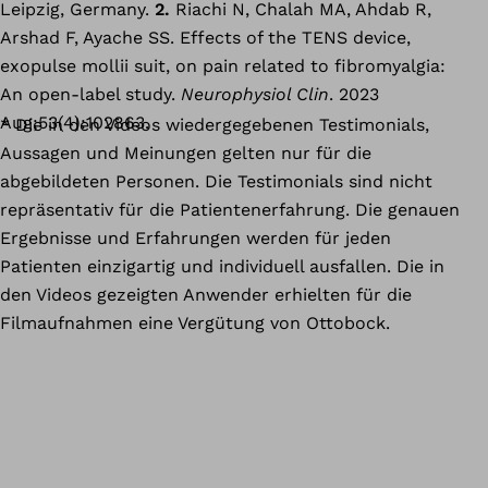
Leipzig, Germany.
2.
Riachi N, Chalah MA, Ahdab R,
Arshad F, Ayache SS. Effects of the TENS device,
exopulse mollii suit, on pain related to fibromyalgia:
An open-label study.
Neurophysiol Clin
. 2023
Aug;53(4):102863.
* Die in den Videos wiedergegebenen Testimonials,
Aussagen und Meinungen gelten nur für die
abgebildeten Personen. Die Testimonials sind nicht
repräsentativ für die Patientenerfahrung. Die genauen
Ergebnisse und Erfahrungen werden für jeden
Patienten einzigartig und individuell ausfallen. Die in
den Videos gezeigten Anwender erhielten für die
Filmaufnahmen eine Vergütung von Ottobock.