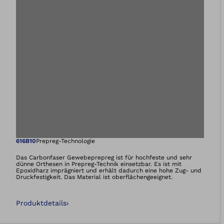
Öffnet das Bild i
616B10
Prepreg-Technologie
Das Carbonfaser Gewebeprepreg ist für hochfeste und sehr
dünne Orthesen in Prepreg-Technik einsetzbar. Es ist mit
Epoxidharz imprägniert und erhält dadurch eine hohe Zug- und
Druckfestigkeit. Das Material ist oberflächengeeignet.
Produktdetails
›