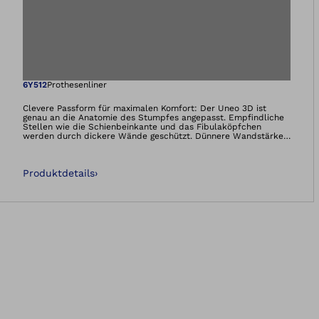
Öffnet das Bild i
6Y512
Prothesenliner
Clevere Passform für maximalen Komfort: Der Uneo 3D ist
genau an die Anatomie des Stumpfes angepasst. Empfindliche
Stellen wie die Schienbeinkante und das Fibulaköpfchen
werden durch dickere Wände geschützt. Dünnere Wandstärken
auf der Rückseite erhöhen hingegen die Beweglichkeit des
Knies. Der Uneo 6Y512 (TT) ist mit dem Ventil oder dem
Harmony-System kombinierbar.
Produktdetails
›