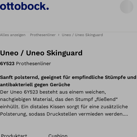
Alles anzeigen
Prothesenliner
Uneo / Uneo Skinguard
Uneo / Uneo Skinguard
6Y523
Prothesenliner
Sanft polsternd, geeignet für empfindliche Stümpfe und
antibakteriell gegen Gerüche
Der Uneo 6Y523 besteht aus einem weichen,
nachgiebigen Material, das den Stumpf „fließend“
einhüllt. Ein distales Kissen sorgt für eine zusätzliche
Polsterung, sodass Druckstellen vermieden werden.
Besonders positiv wirkt sich diese Eigenschaft in
Verbindung mit einem Vakuumsystem aus.
Produktart
Cushion