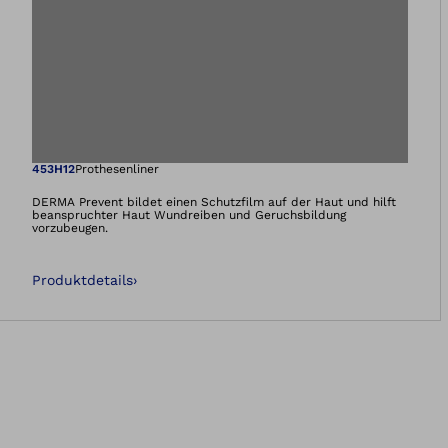
Öffnet das Bild i
453H12
Prothesenliner
DERMA Prevent bildet einen Schutzfilm auf der Haut und hilft
beanspruchter Haut Wundreiben und Geruchsbildung
vorzubeugen.
Produktdetails
›