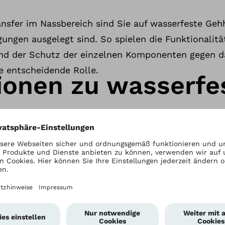
ansfer im Nassbereich sind Sie auf wasserfeste Geh
ngungen ausgelegt sind. So spielen die Funktionalitä
nd der Schutz der einzelnen Komponenten gegen d
e entscheidende Rolle.
ionen zu wasserfe
n
festen Gehhilfen
Reisen mit Prothese
prechpartner