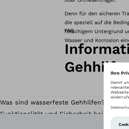
Denn für den sicheren Tr
die speziell auf die Bedi
FAQ
rutschigem Untergrund u
Wasser und Korrosion ein
Informat
Gehhilfe
Was sind wasserfeste Gehhilfen?
Funktionalität und Sicherheit bei wasser
Das Fachgeschäft – Ihr kompetenter Ans