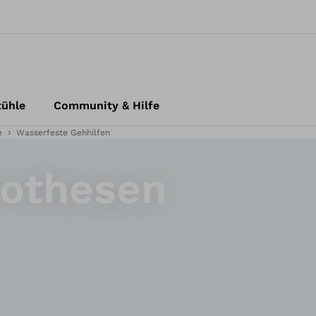
tühle
Community & Hilfe
e
Wasserfeste Gehhilfen
rothesen