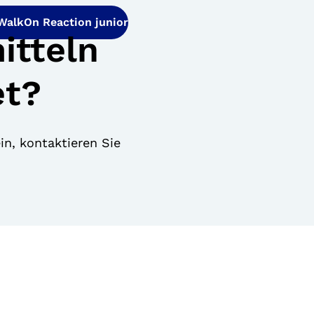
 WalkOn Reaction junior
itteln
et?
in, kontaktieren Sie