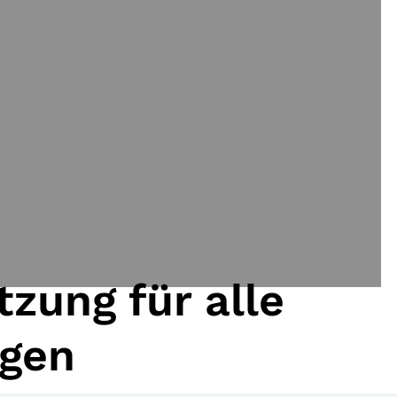
zung für alle
agen