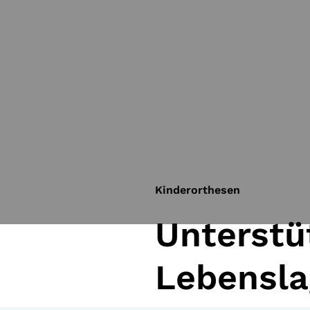
Kinderorthesen
Unterstüt
Lebensl