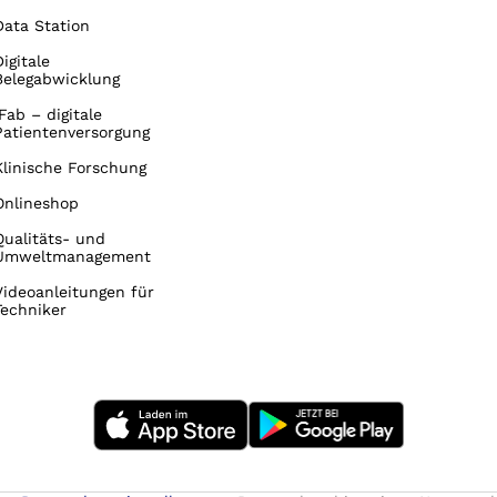
Data Station
Digitale
Belegabwicklung
iFab – digitale
Patientenversorgung
Klinische Forschung
Onlineshop
Qualitäts- und
Umweltmanagement
Videoanleitungen für
Techniker