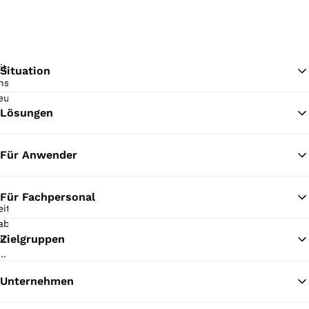
Situation
Lösungen
Zu
Für Anwender
Für Fachpersonal
Zielgruppen
Unternehmen