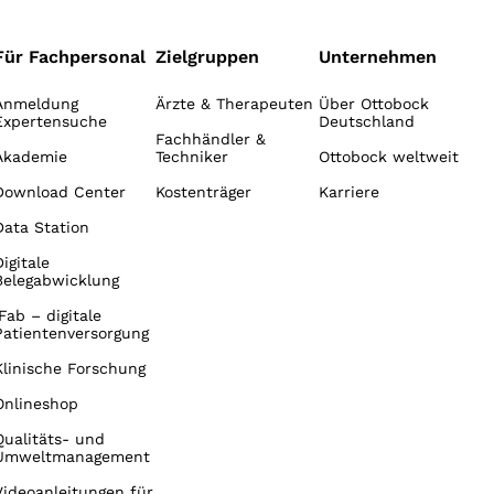
Für Fachpersonal
Zielgruppen
Unternehmen
Anmeldung
Ärzte & Therapeuten
Über Ottobock
Expertensuche
Deutschland
Fachhändler &
Akademie
Techniker
Ottobock weltweit
Download Center
Kostenträger
Karriere
Data Station
Digitale
Belegabwicklung
iFab – digitale
Patientenversorgung
Klinische Forschung
Onlineshop
Qualitäts- und
Umweltmanagement
Videoanleitungen für