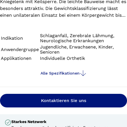
Kniegelenk mit Keilsperre. Die leichte Bauweise macht es
besonders attraktiv. Die Gewichtsklassifizierung lässt
einen unilateralen Einsatz bei einem Körpergewicht bis
110 kg und einen bilateralen Einsatz sogar bis 160 kg zu.
Es ist für Prepreg- und Gießharztechnik geeignet. Im
Lieferumfang enthalten ist ein temporärer Schalter zum
Schlaganfall, Zerebrale Lähmung,
Indikation
Neurologische Erkrankungen
Freischalten des Gelenkes, z.B. zum Fahren auf dem
Jugendliche, Erwachsene, Kinder,
Therapierad.
Anwendergruppe
Senioren
Applikationen
Individuelle Orthetik
Alle Spezifikationen
Kontaktieren Sie uns
Starkes Netzwerk