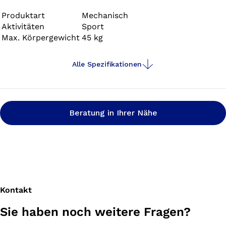
Er bietet eine hohe Energierückgabe beim Sprinten und
Laufen, sodass sich Kinder ihrer natürlichen
Produktart
Mechanisch
Aktivitäten
Sport
Bewegungsfreude hingeben können.
Max. Körpergewicht
45 kg
Alle Spezifikationen
Beratung in Ihrer Nähe
Kontakt
Sie haben noch weitere Fragen?