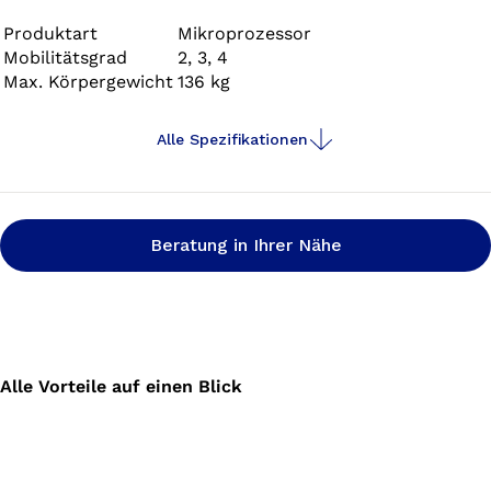
den Anwendern die außerordentliche Zuverlässigkeit und
Leistung bietet, die es ihnen ermöglicht, sich auf die
Produktart
Mikroprozessor
Mobilitätsgrad
2, 3, 4
wirklich wesentlichen Dinge zu konzentrieren: ein
Max. Körpergewicht
136 kg
gesundes und aktives Leben.
Alle Spezifikationen
Beratung in Ihrer Nähe
Alle Vorteile auf einen Blick