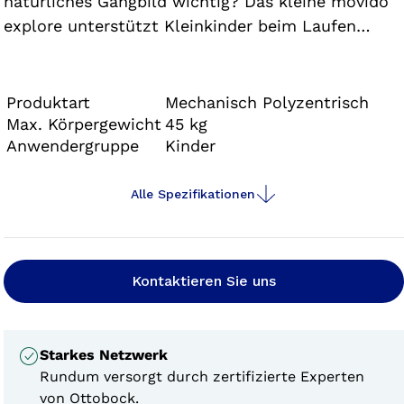
natürliches Gangbild wichtig? Das kleine movido
explore unterstützt Kleinkinder beim Laufen
lernen, passt sich deren kleinen Schritten und
wechselnden Gehgeschwindigkeiten an. Das
größere movido play bietet Schulkindern
Produktart
Mechanisch Polyzentrisch
vielfältige Möglichkeiten beim Spielen und
Max. Körpergewicht
45 kg
Anwendergruppe
Kinder
Entdecken.
Alle Spezifikationen
Kontaktieren Sie uns
Starkes Netzwerk
Rundum versorgt durch zertifizierte Experten
von Ottobock.