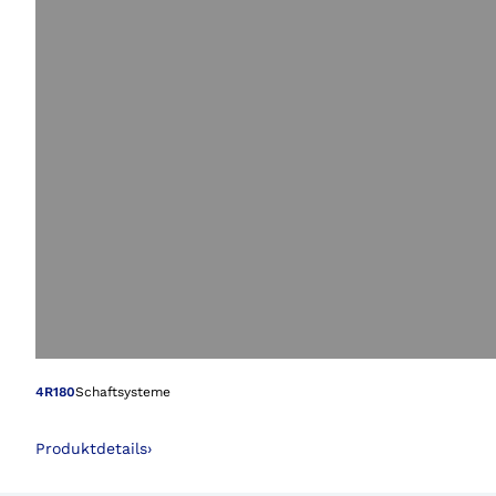
Öffnet das Bild i
4R180
Schaftsysteme
Produktdetails
›