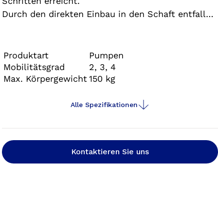
Schritten erreicht.
Durch den direkten Einbau in den Schaft entfallen
zusätzliche Adapter, zugunsten der Aufbauhöhe
und des Gesamtgewichts. Zudem ist kein externer
Schlauch mehr notwendig.
Produktart
Pumpen
Mobilitätsgrad
2, 3, 4
Max. Körpergewicht
150 kg
Alle Spezifikationen
Kontaktieren Sie uns