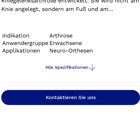
Kniegelenksarthrose entwickelt: Sie wird nicht am
Knie angelegt, sondern am Fuß und am
Unterschenkel. Um den betroffenen Knorpel im
Kniegelenk gezielt zu entlasten, verschiebt die
Agilium Freestep 3.0 die Belastungslinie im Knie.
Indikation
Arthrose
Die Belastungslinie beschreibt den Punkt, an dem
Anwendergruppe
Erwachsene
Applikationen
Neuro-Orthesen
das Körpergewicht hauptsächlich auf den Knorpel
einwirkt.
Alle Spezifikationen
Kontaktieren Sie uns