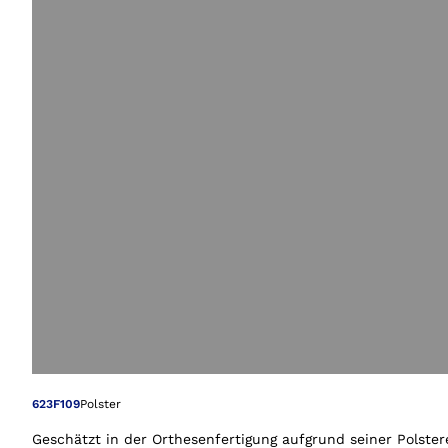
Öffnet das Bild i
623F109
Polster
Geschätzt in der Orthesenfertigung aufgrund seiner Polster