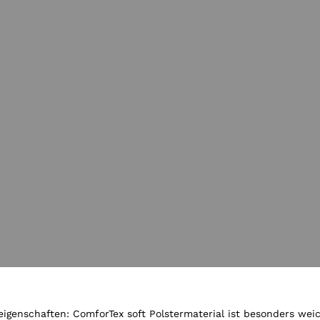
n der Gallery-Ansich
eigenschaften: ComforTex soft Polstermaterial ist besonders we