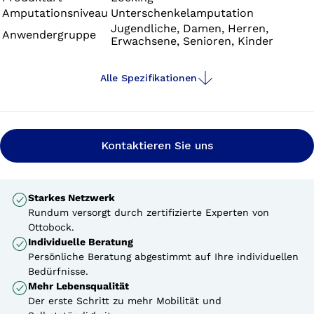
Amputationsniveau
Unterschenkelamputation
Schwimmprothesen. Alle Liner der Skeo-Familie sind
Jugendliche, Damen, Herren,
strapazierfähig, leicht zu reinigen, haften gut und
Anwendergruppe
Erwachsene, Senioren, Kinder
stabilisieren – ideal für Stümpfe mit viel weichem
Gewebe.
Alle Spezifikationen
Kontaktieren Sie uns
Starkes Netzwerk
Rundum versorgt durch zertifizierte Experten von
Ottobock.
Individuelle Beratung
Persönliche Beratung abgestimmt auf Ihre individuellen
Bedürfnisse.
Mehr Lebensqualität
Der erste Schritt zu mehr Mobilität und