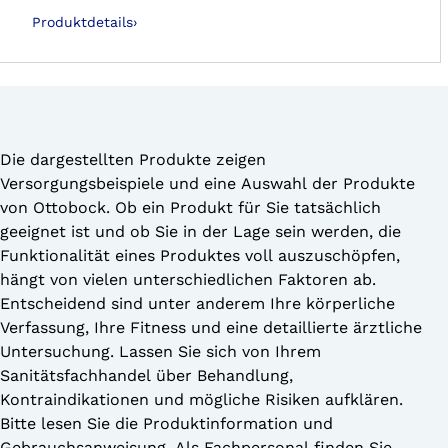
Alle Liner der Skeo-Familie sind strapazierfähig, leicht zu
Produktdetails
›
reinigen, haften gut und stabilisieren – ideal für Stümpfe mit
viel weichem Gewebe.Der Skeo 6Y41 Pure (TT) ist mit einem
Ventil kombinierbar.
Die dargestellten Produkte zeigen
Versorgungsbeispiele und eine Auswahl der Produkte
von Ottobock. Ob ein Produkt für Sie tatsächlich
geeignet ist und ob Sie in der Lage sein werden, die
Funktionalität eines Produktes voll auszuschöpfen,
hängt von vielen unterschiedlichen Faktoren ab.
Entscheidend sind unter anderem Ihre körperliche
Verfassung, Ihre Fitness und eine detaillierte ärztliche
Untersuchung. Lassen Sie sich von Ihrem
Sanitätsfachhandel über Behandlung,
Kontraindikationen und mögliche Risiken aufklären.
Bitte lesen Sie die Produktinformation und
Gebrauchsanweisung. Als Fachpersonal finden Sie