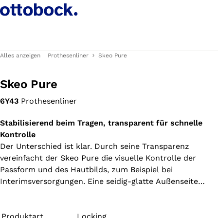
Alles anzeigen
Prothesenliner
Skeo Pure
Skeo Pure
6Y43
Prothesenliner
Stabilisierend beim Tragen, transparent für schnelle
Kontrolle
Der Unterschied ist klar. Durch seine Transparenz
vereinfacht der Skeo Pure die visuelle Kontrolle der
Passform und des Hautbilds, zum Beispiel bei
Interimsversorgungen. Eine seidig-glatte Außenseite
ermöglicht das leichte An- und Ausziehen der Prothese
ohne Anziehspray. Der schnell trocknende Liner ohne
Außentextil ist wie gemacht für Bade- und
Produktart
Locking