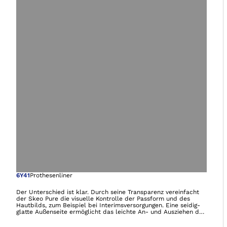
Öffnet das Bild i
6Y41
Prothesenliner
Der Unterschied ist klar. Durch seine Transparenz vereinfacht
der Skeo Pure die visuelle Kontrolle der Passform und des
Hautbilds, zum Beispiel bei Interimsversorgungen. Eine seidig-
glatte Außenseite ermöglicht das leichte An- und Ausziehen der
Prothese ohne Anziehspray. Der schnell trocknende Liner ohne
Außentextil ist wie gemacht für Bade- und Schwimmprothesen.