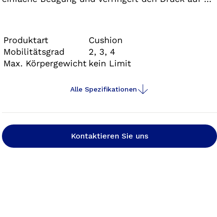
Kniescheibe. Alle Liner der Caleo-Familie
enthalten pflegendes Weißöl und fühlen sich beim
Tragen geschmeidig und weich an – ideal für
Produktart
Cushion
trockene und empfindliche Haut.
Mobilitätsgrad
2, 3, 4
Max. Körpergewicht
kein Limit
Alle Spezifikationen
Kontaktieren Sie uns