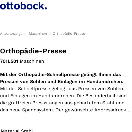
Alles anzeigen
Maschinen
Orthopädie-Presse
Orthopädie-Presse
701L501
Maschinen
Mit der Orthopädie-Schnellpresse gelingt Ihnen das
Pressen von Sohlen und Einlagen im Handumdrehen.
Mit der Schnellpresse gelingt das Pressen von Sohlen
und Einlagen im Handumdrehen. Die Besonderheit sind
die gratfreien Pressstangen aus gehärtetem Stahl und
das neue Spannsystem. Der gewünschte Anpressdruck
kann per Knopfdruck stufenweise eingestellt werden. Die
Druckluftkissen können mit Hilfe eines
Schnellwechselsystems ausgetauscht werden.
Material
Stahl