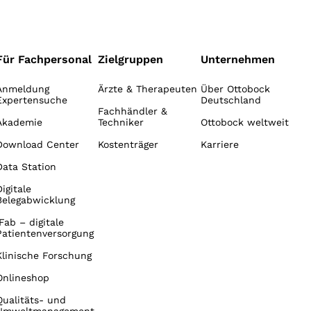
Für Fachpersonal
Zielgruppen
Unternehmen
Anmeldung
Ärzte & Therapeuten
Über Ottobock
Expertensuche
Deutschland
Fachhändler &
Akademie
Techniker
Ottobock weltweit
Download Center
Kostenträger
Karriere
Data Station
Digitale
Belegabwicklung
iFab – digitale
Patientenversorgung
Klinische Forschung
Onlineshop
Qualitäts- und