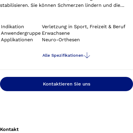
stabilisieren. Sie können Schmerzen lindern und die
Funktion des Gelenks unterstützen. Durch gut dosierte
Kompression verbessern die Orthesen die Sensomotorik
– Sie spüren besser, was in Ihrem Knie geschieht und
Indikation
Verletzung in Sport, Freizeit & Beruf
Anwendergruppe
Erwachsene
fühlen sich sicherer.
Applikationen
Neuro-Orthesen
Alle Spezifikationen
Kontaktieren Sie uns
Kontakt