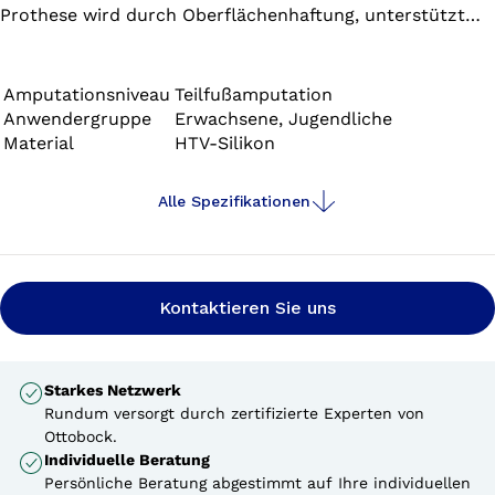
Prothese wird durch Oberflächenhaftung, unterstützt
durch den formschlüssigen Randverlauf, am Stumpf
fixiert. Durch die individuelle Schaftgestaltung der
Prothese ist eine exakte Stumpfbettung, eine
Amputationsniveau
Teilfußamputation
Anwendergruppe
Erwachsene, Jugendliche
gleichmäßige Druckverteilung und Kompression des
Material
HTV-Silikon
Stumpfes möglich. Durch die dünne Schaftgestaltung
kann der Patient konfektionierte Schuhe tragen.
Alle Spezifikationen
Kontaktieren Sie uns
Starkes Netzwerk
Rundum versorgt durch zertifizierte Experten von
Ottobock.
Individuelle Beratung
Persönliche Beratung abgestimmt auf Ihre individuellen