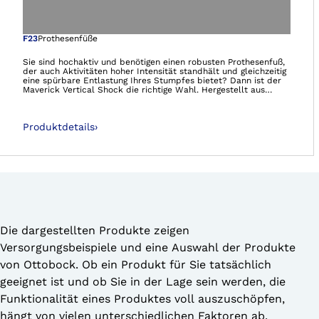
Öffnet das Bild i
F23
Prothesenfüße
Sie sind hochaktiv und benötigen einen robusten Prothesenfuß,
der auch Aktivitäten hoher Intensität standhält und gleichzeitig
eine spürbare Entlastung Ihres Stumpfes bietet? Dann ist der
Maverick Vertical Shock die richtige Wahl. Hergestellt aus
Glasfaser vereint er Belastbarkeit und Flexibilität mit hoher
Energierückgabe – für ein angenehmes Tragegefühl.
Produktdetails
›
Die dargestellten Produkte zeigen
Versorgungsbeispiele und eine Auswahl der Produkte
von Ottobock. Ob ein Produkt für Sie tatsächlich
geeignet ist und ob Sie in der Lage sein werden, die
Funktionalität eines Produktes voll auszuschöpfen,
hängt von vielen unterschiedlichen Faktoren ab.