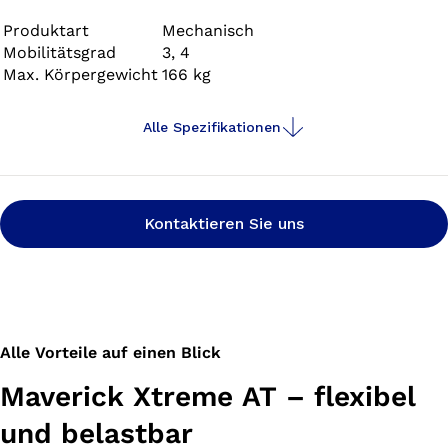
Haltbarkeit und Flexibilität mit hoher Energierückgabe –
für ein angenehmes Tragegefühl.
Produktart
Mechanisch
Mobilitätsgrad
3, 4
Max. Körpergewicht
166 kg
Alle Spezifikationen
Kontaktieren Sie uns
Alle Vorteile auf einen Blick
Maverick Xtreme AT – flexibel
und belastbar