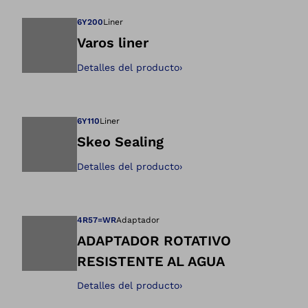
6Y200
Liner
Varos liner
Detalles del producto
›
Abre la imagen en 
6Y110
Liner
Skeo Sealing
Detalles del producto
›
Abre la imagen en 
4R57=WR
Adaptador
ADAPTADOR ROTATIVO
RESISTENTE AL AGUA
Abre la imagen en 
Detalles del producto
›