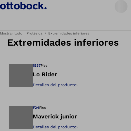
Mostrar todo
Protésica
Extremidades inferiores
Extremidades inferiores
1E57
Pies
Lo Rider
Detalles del producto
›
Abre la imagen en 
F24
Pies
Maverick junior
Detalles del producto
›