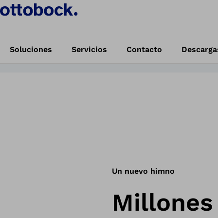
azaña?
Cuenta tu historia
Soluciones
Servicios
Contacto
Descarga
 poder humano
Inicio
"I Am A Mountain" | Celebra la fortaleza humana con Sam Ryder
Un nuevo himno
Millones