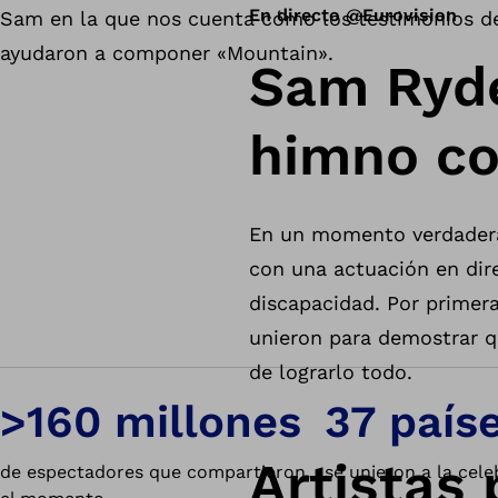
En directo @Eurovision
Sam en la que nos cuenta cómo los testimonios de
ayudaron a componer «Mountain».
Sam Ryde
himno co
En un momento verdadera
con una actuación en dir
discapacidad. Por primera
unieron para demostrar q
de lograrlo todo.
>160 millones
37 país
Artistas 
de espectadores que compartieron
se unieron a la cele