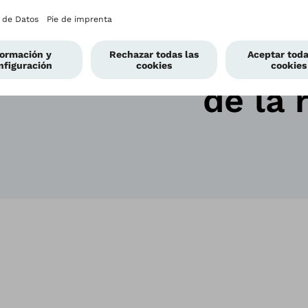
Flujo 
integr
de la 