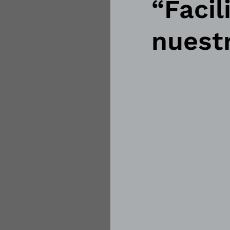
“Faci
nuestr