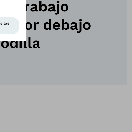
de trabajo
al por debajo
rodilla