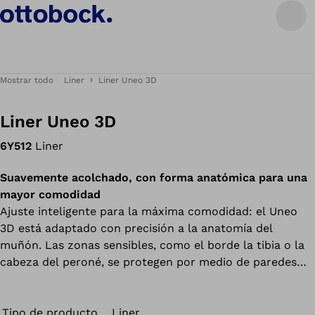
Mostrar todo
Liner
Liner Uneo 3D
Liner Uneo 3D
6Y512
Liner
Suavemente acolchado, con forma anatómica para una
mayor comodidad
Ajuste inteligente para la máxima comodidad: el Uneo
3D está adaptado con precisión a la anatomía del
muñón. Las zonas sensibles, como el borde la tibia o la
cabeza del peroné, se protegen por medio de paredes
más gruesas. Por el contrario, los grosores menores de
la pared en la parte posterior aumentan la movilidad de
la rodilla. El Uneo 6Y512 (transtibial) puede combinarse
Tipo de producto
Liner