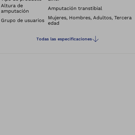
Altura de
con la válvula o con el sistema Harmony.
Amputación transtibial
amputación
Mujeres, Hombres, Adultos, Tercera
Grupo de usuarios
edad
Todas las especificaciones