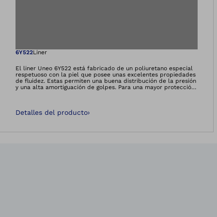
Abre la imagen en 
6Y522
Liner
El liner Uneo 6Y522 está fabricado de un poliuretano especial
respetuoso con la piel que posee unas excelentes propiedades
de fluidez. Estas permiten una buena distribución de la presión
y una alta amortiguación de golpes. Para una mayor protección
del muñón, en la zona distal (hasta 10 cm) se ha seleccionado
un grosor de pared de 6 mm que se reduce hasta los 3 mm
hacia proximal. El revestimiento exterior extremadamente liso
Detalles del producto
›
facilita la colocación y extracción del liner y la acomodación en
el encaje. El liner Uneo 6Y522 está disponible con el aditivo
antibacteriano Skinguard.*Esta es una información dirigida
exclusivamente a profesionales del sector ortoprotésico.