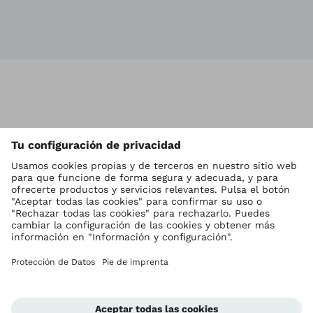
Vol
Ottobock en todo el mundo