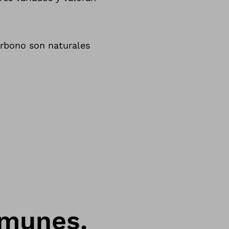
arbono
son
naturales
omunes.