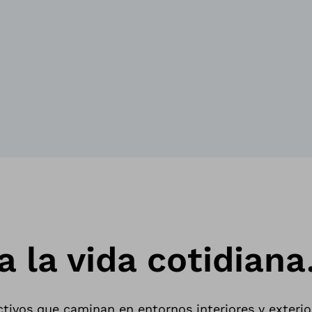
a la vida cotidiana
ctivos que
caminan
en entornos interiores y exterio