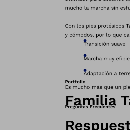
mucho
la marcha
sin esf
Con los pies protésicos T
y cómodos, por lo que
ca
Transición suave
Marcha muy
efici
Adaptación a terre
Portfolio
Es mucho más que un pi
Familia T
Preguntas Frecuentes
Respuest