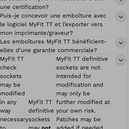
une certification?
Puis-je concevoir une emboîture avec
le logiciel MyFit TT et l’exporter vers
mon imprimante/graveur?
Les emboîtures MyFit TT bénéficient-
elles d’une garantie commerciale?
MyFit TT
MyFit TT definitive
check
sockets are not
sockets
intended for
may be
modification and
modified
may only be
in any
MyFit TT
further modified at
way
definitive
your own risk.
necessary
sockets
Patches may be
to
may
not
added if needed