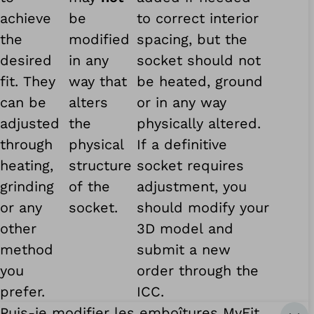
achieve
be
to correct interior
the
modified
spacing, but the
desired
in any
socket should not
fit. They
way that
be heated, ground
can be
alters
or in any way
adjusted
the
physically altered.
through
physical
If a definitive
heating,
structure
socket requires
grinding
of the
adjustment, you
or any
socket.
should modify your
other
3D model and
method
submit a new
you
order through the
prefer.
ICC.
Puis-je modifier les emboîtures MyFit