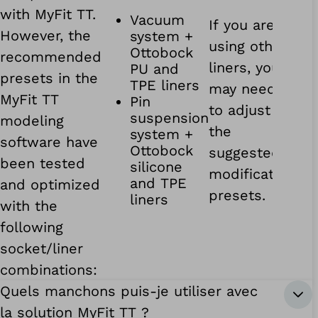
with MyFit TT.
Vacuum
If you are
However, the
system +
using other
Ottobock
recommended
liners, you
PU and
presets in the
TPE liners
may need
MyFit TT
Pin
to adjust
suspension
modeling
the
system +
software have
Ottobock
suggested
been tested
silicone
modification
and TPE
and optimized
presets.
liners
with the
following
socket/liner
combinations:
Quels manchons puis-je utiliser avec
la solution MyFit TT ?