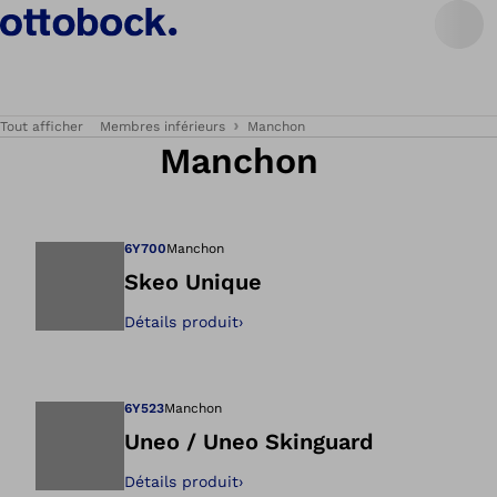
Tout afficher
Membres inférieurs
Manchon
Manchon
6Y700
Manchon
Skeo Unique
Détails produit
›
Ouvre l’image dan
6Y523
Manchon
Uneo / Uneo Skinguard
Détails produit
›