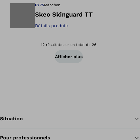
6Y75
Manchon
Skeo Skinguard TT
Détails produit
›
Ouvre l’image dan
12 résultats sur un total de 26
Afficher plus
Situation
Pour professionnels
Re