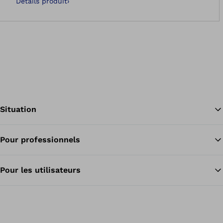
Détails produit
›
Situation
Pour professionnels
Re
Pour les utilisateurs