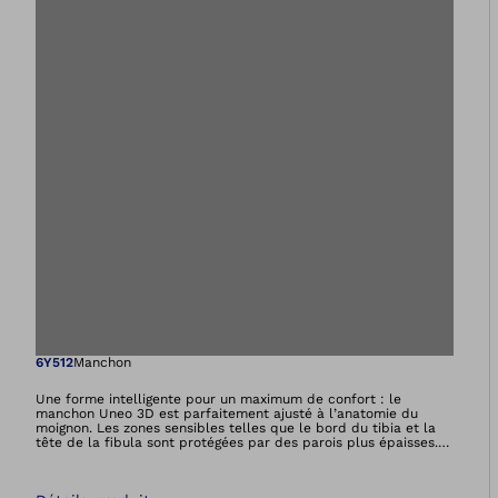
Ouvre l’image dan
6Y512
Manchon
Une forme intelligente pour un maximum de confort : le
manchon Uneo 3D est parfaitement ajusté à l’anatomie du
moignon. Les zones sensibles telles que le bord du tibia et la
tête de la fibula sont protégées par des parois plus épaisses.
Des parois plus fines au dos du manchon augmentent, quant à
elles, la mobilité du genou. Le manchon Uneo 6Y512 (TT) peut
être utilisé avec la valve ou le système Harmony.