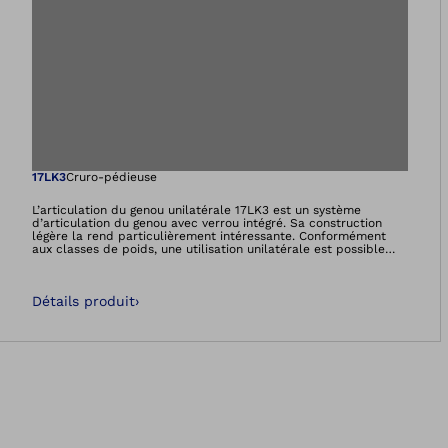
Ouvre l’image dan
17LK3
Cruro-pédieuse
L’articulation du genou unilatérale 17LK3 est un système
d’articulation du genou avec verrou intégré. Sa construction
légère la rend particulièrement intéressante. Conformément
aux classes de poids, une utilisation unilatérale est possible
pour un patient dont le poids ne dépasse pas 110 kg et une
utilisation bilatérale est permise pour un poids allant jusqu’à
160 kg. Elle convient à la technique du pré-imprégné et de la
Détails produit
›
résine à couler. Un mécanisme temporaire destiné à libérer
l’articulation (pour faire du vélo thérapeutique par exemple)
est intégré dans le système à la livraison.