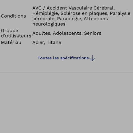
combinaison. Conformément aux classes de poids, une
utilisation unilatérale est possible pour un poids
AVC / Accident Vasculaire Cérébral,
Hémiplégie, Sclérose en plaques, Paralysie
maximum de 100 kg et une utilisation bilatérale est
Conditions
cérébrale, Paraplégie, Affections
permise pour un poids allant jusqu’à 160 kg. Bien qu’elle
neurologiques
offre de multiples possibilités, cette articulation est
Groupe
Adultes, Adolescents, Seniors
d'utilisateurs
légère et discrète.
Matériau
Acier, Titane
Toutes les spécifications